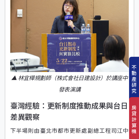
不
動
▲ 林宜樺規劃師（株式會社日建設計）於講座中
產
研
發表演講
究
臺灣經驗：更新制度推動成果與台日
房
貸
差異觀察
計
算
下半場則由臺北市都市更新處副總工程司江中
機