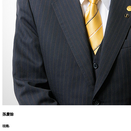
孫慶餘
現職: