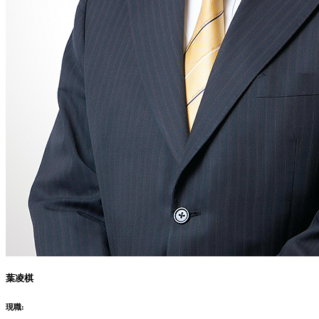
葉凌棋
現職: