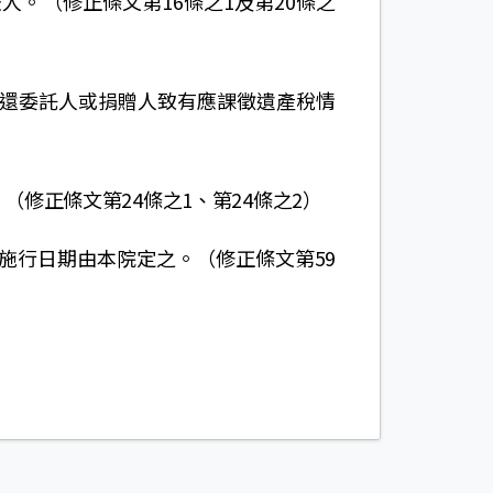
。（修正條文第16條之1及第20條之
返還委託人或捐贈人致有應課徵遺產稅情
修正條文第24條之1、第24條之2）
施行日期由本院定之。（修正條文第59