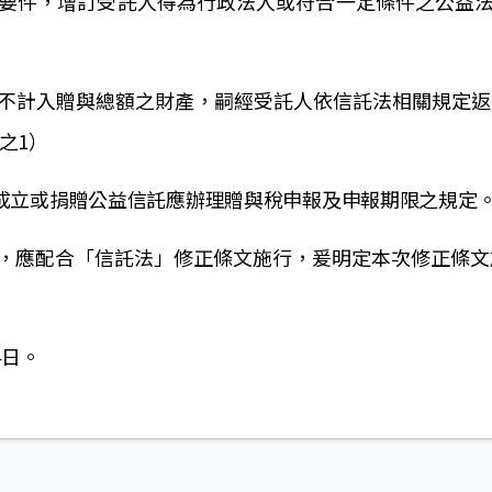
用要件，增訂受託人得為行政法人或符合一定條件之公益法人
及不計入贈與總額之財產，嗣經受託人依信託法相關規定
之1）
成立或捐贈公益信託應辦理贈與稅申報及申報期限之規定。（
定，應配合「信託法」修正條文施行，爰明定本次修正條文
4日。