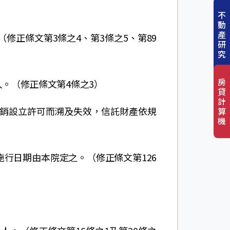
不
動
產
修正條文第3條之4、第3條之5、第89
研
究
房
。（修正條文第4條之3）
貸
計
撤銷設立許可而溯及失效，信託財產依規
算
機
行日期由本院定之。（修正條文第126