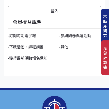
登入
不
會員權益說明
動
產
研
究
-訂閱每期電子報
-參與問卷票選活動
-下載活動、課程講義
-其他
房
貸
計
-獲得最新活動報名通知
算
機