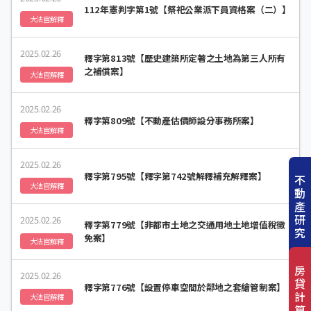
112年憲判字第1號【祭祀公業派下員資格案（二）】
大法官解釋
2025.02.26
釋字第813號【歷史建築所定著之土地為第三人所有
之補償案】
大法官解釋
2025.02.26
釋字第809號【不動產估價師設分事務所案】
大法官解釋
2025.02.26
釋字第795號【釋字第742號解釋補充解釋案】
不
大法官解釋
動
產
研
2025.02.26
釋字第779號【非都市土地之交通用地土地增值稅徵
究
免案】
大法官解釋
房
2025.02.26
貸
釋字第776號【設置停車空間於鄰地之套繪管制案】
計
大法官解釋
算