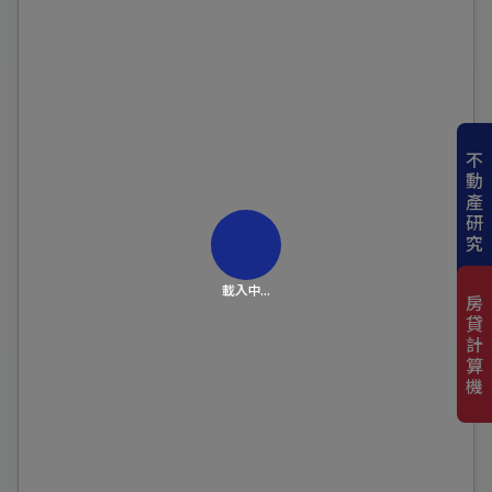
不
動
產
研
究
載入中...
房
貸
計
算
機