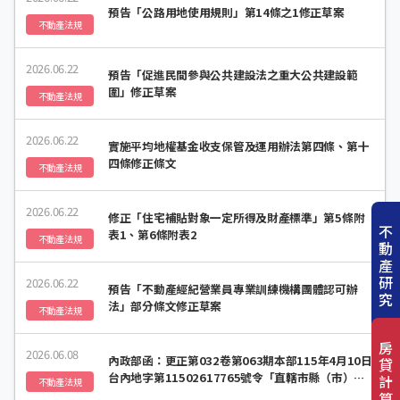
預告「公路用地使用規則」第14條之1修正草案
不動產法規
2026.06.22
預告「促進民間參與公共建設法之重大公共建設範
圍」修正草案
不動產法規
2026.06.22
實施平均地權基金收支保管及運用辦法第四條、第十
四條修正條文
不動產法規
2026.06.22
修正「住宅補貼對象一定所得及財產標準」第5條附
不
表1、第6條附表2
不動產法規
動
產
研
2026.06.22
預告「不動產經紀營業員專業訓練機構團體認可辦
究
法」部分條文修正草案
不動產法規
房
2026.06.08
內政部函：更正第032卷第063期本部115年4月10日
貸
台內地字第11502617765號令「直轄市縣（市）農
計
不動產法規
村社區土地重劃委員會設置辦法」第3條修正總說明
算