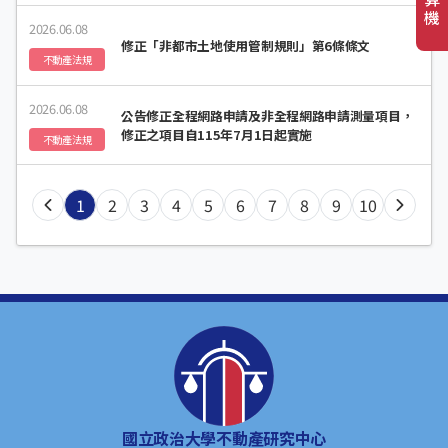
及「直轄市縣（市）農村社區更新協進會設置辦法」
機
2026.06.08
第3條、第4條修正總說明如勘誤表
修正「非都市土地使用管制規則」第6條條文
不動產法規
2026.06.08
公告修正全程網路申請及非全程網路申請測量項目，
修正之項目自115年7月1日起實施
不動產法規
1
2
3
4
5
6
7
8
9
10
國立政治大學不動產研究中心