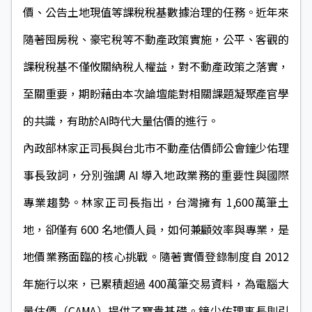
價、公告土地現值等課稅稅基數據治理的任務。近年來
隨著囤房稅、豪宅稅等不動產政策實施，公平、客觀的
課稅稅基不僅攸關納稅人權益，對不動產政策之落實，
至關重要，期盼藉由本次論壇能對相關課題凝聚產官學
的共識，有助於AI時代大量估價的進行。
內政部林家正司長與台北市不動產估價師公會鐘少佑理
事長致詞，分別強調 AI 導入地政業務的重要性與國際
專業趨勢。林家正司長指出，台灣擁有 1,600萬筆土
地，卻僅有 600 名地價人員，如何兼顧效率與專業，是
地價業務面臨的核心挑戰。隨著實價登錄制度自 2012
年施行以來，已累積超過 400萬筆交易資料，為電腦大
量估價（CAMA）提供了寶貴基礎。鐘少佑理事長則引