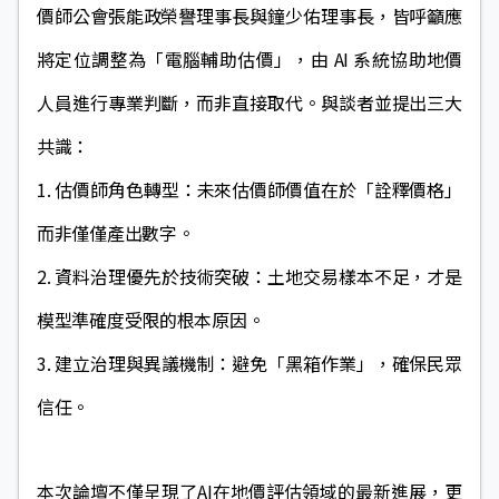
價師公會張能政榮譽理事長與鐘少佑理事長，皆呼籲應
將定位調整為「電腦輔助估價」，由 AI 系統協助地價
人員進行專業判斷，而非直接取代。與談者並提出三大
共識：
1. 估價師角色轉型：未來估價師價值在於「詮釋價格」
而非僅僅產出數字。
2. 資料治理優先於技術突破：土地交易樣本不足，才是
模型準確度受限的根本原因。
3. 建立治理與異議機制：避免「黑箱作業」，確保民眾
信任。
本次論壇不僅呈現了AI在地價評估領域的最新進展，更