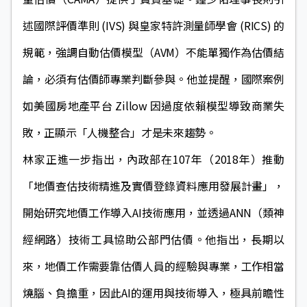
述國際評價準則 (IVS) 與皇家特許測量師學會 (RICS) 的
規範，強調自動估價模型（AVM）不能單獨作為估價結
論，必須有估價師專業判斷參與。他並提醒，國際案例
如美國房地產平台 Zillow 因過度依賴模型導致商業失
敗，正顯示「人機整合」才是未來趨勢。
林家正進一步指出，內政部在107年（2018年）推動
「地價查估技術精進及實價登錄資料應用發展計畫」，
開始研究地價工作導入AI技術應用，並透過ANN（類神
經網路）技術工具協助公部門估價。他指出，長期以
來，地價工作需要靠估價人員的經驗與專業，工作相當
燒腦、負擔重，因此AI的運用與技術導入，極具前瞻性