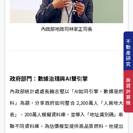
內政部地政司林家正司長
不
動
產
研
究
政府部門：數據治理與AI雙引擎
房
貸
計
內政部統計處處長饒志堅以「AI如同引擎，數據是燃
算
機
料」為題，分享政府如何整合 2,300萬人「人房地大
表」、200萬人模擬資料庫，並導入「地址識別碼」串
聯不同資料庫，為估價模型提供高品質燃料。他提出