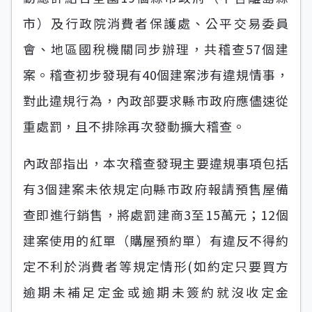
市）及行政院消費者保護處、公平交易委員
會、地區國稅機關同步辦理，共稽查57個建
案。稽查初步發現有40個建案涉有違規情事，
對此違規行為，內政部要求縣市政府應儘速從
重處罰，且不排除再次發動擴大稽查。
內政部指出，本次稽查發現主要違規事項包括
有3個建案未依規定向縣市政府報請預售屋備
查即進行銷售，將處罰建商3至15萬元；12個
建案使用的紅單（購屋預約單）有違反不得約
定不利於消費者等規定情形(如約定只要買方
逾期未補足定金或逾期未簽約就沒收定金