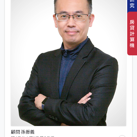
究
房
貸
計
算
機
顧問 孫振義