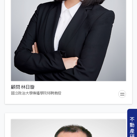
顧問 林日璇
國立政治大學傳播學院特聘教授
不
動
產
研