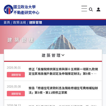
國立政治大學
不動產研究中心
首頁
政策法規
建築管理
建築管理
建築管理
2026.06.01
修正「房屋稅條例第五條與第十五條第一項第九款規
定住家用房屋戶數認定及申報擇定辦法」第5條、第7
建築管理
條條文
2026.05.08
預告「修繕住宅貸款利息及簡易修繕住宅費用補貼辦
法」第5條、第11條修正草案
建築管理
2026.04.13