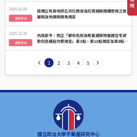
機
2026.01.09
核釋公有房地供公共化教保及托育服務機構使用之房
屋稅及地價稅徵免規定
建築管理
2025.12.19
內政部令：修正「都市危險及老舊建築物重建住宅貸
款利息補貼作業規定」第3點、第10點規定及第8點附
建築管理
件2，自即日生效
1
2
3
4
5
國立政治大學不動產研究中心