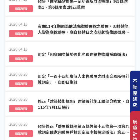
預告「住宅補貼對象一定所得及財產標準」第5條附
表1、第6條附表2修正草案
建築管理
2026.04.13
有關114年期原為依法免徵房屋稅之房屋，因移轉他
人變為應稅房屋，應自移轉日之次期起恢復課徵房屋
建築管理
稅
2026.04.13
訂定「因應國際情勢強化老舊建築物修繕補助辦法」
建築管理
2026.03.20
訂定「一百十四年度個人出售房屋之財產交易所得計
不
算規定」，自即日生效
建築管理
動
產
研
2026.03.20
修正「建築技術規則」建築設計施工編部分條文，自
究
115年7月1日施行
建築管理
房
2026.03.20
預告修正「房屋稅條例第五條與第十五條第一項第九
貸
款規定住家用房屋戶數認定及申報擇定辦法」第五
計
建築管理
條、第七條草案。
算