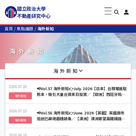
國立政治大學
不動產研究中心
首頁
焦點議題
海外新知
海外新知
海外新知
2026.07.28
📢Vol.57 海外新知👉July. 2026【日本】台積電進駐
熊本，吸引大量台資來日投資／【歐洲】西班牙陷入
海外新知
租屋陷阱，民眾認為房貸更划算
2026.07.13
📢Vol.56 海外新知👉June. 2026【英國】英國房市
低迷已顯現趨穩跡象／【澳洲】澳洲寄望高鐵線路解
海外新知
決住房危機
2026.06.18