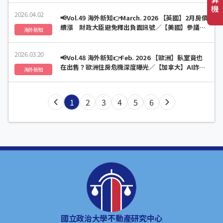
機
2026.04.02
📢Vol.49 海外新知👉March. 2026 【英國】2月房價
續漲 財政大臣避免釋出負面訊號／【美國】參議院
海外新知
通過跨黨派住宅法案 強化住房可負擔與取得機會
2026.03.20
📢Vol.48 海外新知👉Feb. 2026 【歐洲】臥室竟也
在出售？歐洲住房危機深度曝光／【加拿大】AI詐
海外新知
騙！購屋族尋夢宅恐踩雷
1
2
3
4
5
6
國立政治大學不動產研究中心