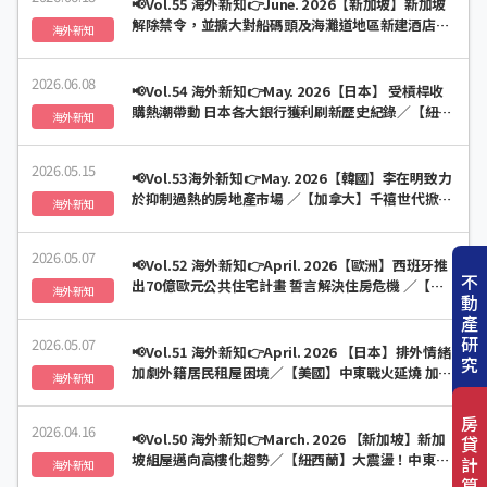
📢Vol.55 海外新知👉June. 2026【新加坡】新加坡
解除禁令，並擴大對船碼頭及海灘道地區新建酒店、
海外新知
旅舍及服務式公寓交易許可／【美國】美國房地產場
市場掀起AI熱潮
2026.06.08
📢Vol.54 海外新知👉May. 2026【日本】 受槓桿收
購熱潮帶動 日本各大銀行獲利刷新歷史紀錄／【紐西
海外新知
蘭】 政府宣布對社會住宅政策進行重大改革
2026.05.15
📢Vol.53海外新知👉May. 2026【韓國】李在明致力
於抑制過熱的房地產市場 ／【加拿大】千禧世代掀
海外新知
「延住潮」：與父母同住年限創新高
2026.05.07
📢Vol.52 海外新知👉April. 2026【歐洲】西班牙推
不
出70億歐元公共住宅計畫 誓言解決住房危機 ／【澳
海外新知
動
洲】知名租屋平台竊取數百萬澳洲人資料 隱私專員裁
產
定違規
研
2026.05.07
📢Vol.51 海外新知👉April. 2026 【日本】排外情緒
究
加劇外籍居民租屋困境／【美國】中東戰火延燒 加劇
海外新知
市場不確定性
房
2026.04.16
📢Vol.50 海外新知👉March. 2026 【新加坡】新加
貸
坡組屋邁向高樓化趨勢／【紐西蘭】大震盪！中東衝
計
海外新知
突使紐西蘭房價下跌
算