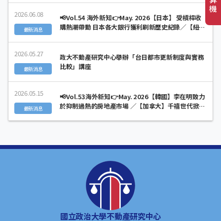
市場掀起AI熱潮
機
2026.06.08
📢Vol.54 海外新知👉May. 2026【日本】 受槓桿收
購熱潮帶動 日本各大銀行獲利刷新歷史紀錄／【紐西
最新消息
蘭】 政府宣布對社會住宅政策進行重大改革
2026.05.27
政大不動產研究中心舉辦「台日都市更新制度與實務
比較」講座
最新消息
2026.05.15
📢Vol.53海外新知👉May. 2026【韓國】李在明致力
於抑制過熱的房地產市場 ／【加拿大】千禧世代掀
最新消息
「延住潮」：與父母同住年限創新高
國立政治大學不動產研究中心