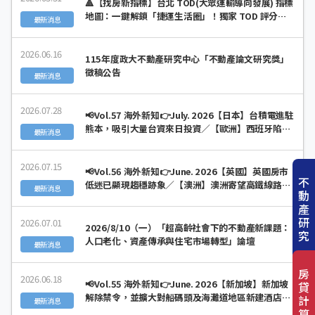
🔺【找房新指標】台北 TOD(大眾運輸導向發展) 指標
地圖：一鍵解鎖「捷運生活圈」！獨家 TOD 評分與
最新消息
房價分析全公開
2026.06.16
115年度政大不動產研究中心「不動產論文研究獎」
徵稿公告
最新消息
2026.07.28
📢Vol.57 海外新知👉July. 2026【日本】台積電進駐
熊本，吸引大量台資來日投資／【歐洲】西班牙陷入
最新消息
租屋陷阱，民眾認為房貸更划算
2026.07.15
📢Vol.56 海外新知👉June. 2026【英國】英國房市
不
低迷已顯現趨穩跡象／【澳洲】澳洲寄望高鐵線路解
最新消息
動
決住房危機
產
研
2026.07.01
2026/8/10（一）「超高齡社會下的不動產新課題：
究
人口老化、資產傳承與住宅市場轉型」論壇
最新消息
房
2026.06.18
📢Vol.55 海外新知👉June. 2026【新加坡】新加坡
貸
解除禁令，並擴大對船碼頭及海灘道地區新建酒店、
計
最新消息
旅舍及服務式公寓交易許可／【美國】美國房地產場
算