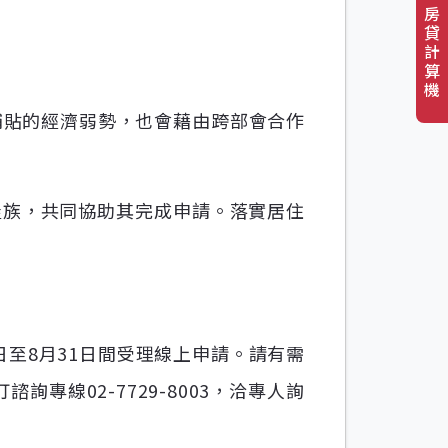
房
貸
計
算
機
補貼的經濟弱勢，也會藉由跨部會合作
屋族，共同協助其完成申請。落實居住
日至8月31日間受理線上申請。請有需
專線02-7729-8003，洽專人詢