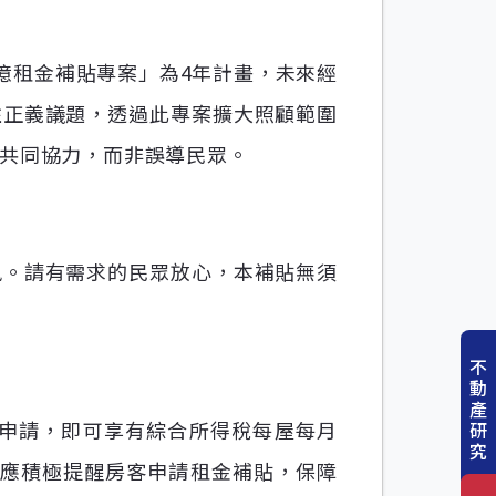
0億租金補貼專案」為4年計畫，未來經
住正義議題，透過此專案擴大照顧範圍
共同協力，而非誤導民眾。
訊。請有需求的民眾放心，本補貼無須
不
動
產
申請，即可享有綜合所得稅每屋每月
研
究
東應積極提醒房客申請租金補貼，保障