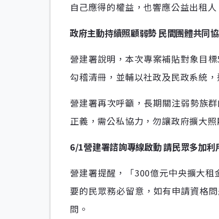
自己應得的權益，也響應公益出租人
政府主動持續照顧弱勢 民間團體共同
營建署說明，本次專案補貼對象目標
勾稽清冊，並輔以社政及民政系統，
營建署再次呼籲，長期關注弱勢族群
正義，需公私協力，勿讓政府擴大照
6/1營建署諮詢專線啟動 請民眾多加利
營建署提醒，「300億元中央擴大租
要的民眾務必留意，如有申請資格問題，
問。