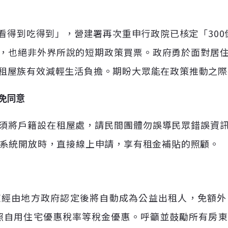
何看得到吃得到」，營建署再次重申行政院已核定「30
，也絕非外界所說的短期政策買票。政府勇於面對居
租屋族有效減輕生活負擔。期盼大眾能在政策推動之際
免同意
須將戶籍設在租屋處，請民間團體勿誤導民眾錯誤資
日系統開放時，直接線上申請，享有租金補貼的照顧。
東經由地方政府認定後將自動成為公益出租人，免額外
比照自用住宅優惠稅率等稅金優惠。呼籲並鼓勵所有房