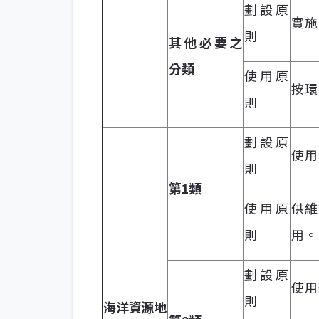
劃設原
實施
則
其他必要之
分類
使用原
按環
則
劃設原
使用
則
第1類
使用原
供維
則
用。
劃設原
使用
則
海洋資源地