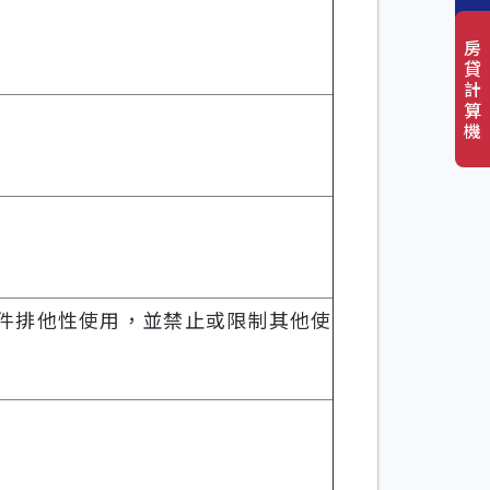
房
貸
計
算
機
件排他性使用，並禁止或限制其他使