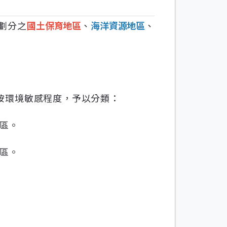
劃分之
國土保育地區
、
海洋資源地區
、
按環境敏感程度，予以分類：
區。
區。