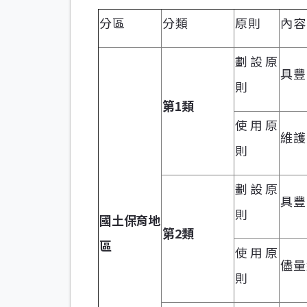
分區
分類
原則
內容
劃設原
具豐
則
第1類
使用原
維護
則
劃設原
具豐
則
國土保育地
第2類
區
使用原
儘量
則