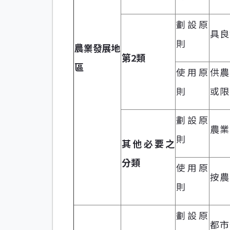
劃設原
具良
則
農業發展地
第2類
區
使用原
供農
則
或限
劃設原
農業
則
其他必要之
分類
使用原
按農
則
劃設原
都市