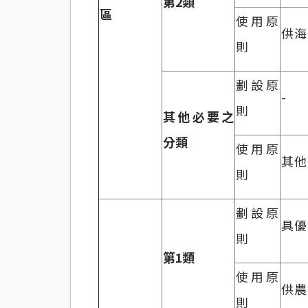
第2類
區
使用原
供海
則
劃設原
-
則
其他必要之
分類
使用原
其他
則
劃設原
具優
則
第1類
使用原
供農
則