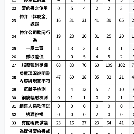
要約書之使用
0
5
4
2
2
3
22
仲介「斡旋金」
16
31
31
41
39
65
23
返還
仲介公司欺罔行
19
28
20
31
25
20
24
為
一屋二賣
1
3
3
3
3
1
25
賺取差價
0
0
5
4
5
2
26
服務報酬爭議
68
83
70
60
109
102
27
房屋現況說明書
47
60
28
35
32
21
28
內容與現實不符
氯離子檢測
8
4
13
5
7
10
29
鋼筋輻射檢測
0
1
1
0
2
1
30
銷售人捲款潛逃
0
0
0
0
0
0
31
逃漏稅捐
0
0
0
2
0
0
32
有關稅費爭議
23
16
27
23
64
41
33
為提供要約書或