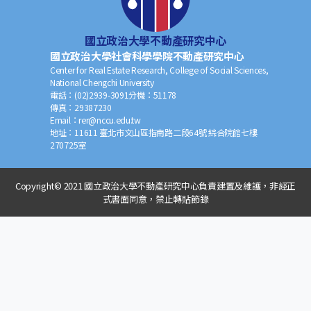
國立政治大學不動產研究中心
國立政治大學社會科學學院不動產研究中心
Center for Real Estate Research, College of Social Sciences,
National Chengchi University
電話：
(02)2939-3091
分機：
51178
傳真：
29387230
Email：
rer@nccu.edu.tw
地址：
11611 臺北市文山區指南路二段64號 綜合院館七樓
270725室
Copyright© 2021 國立政治大學不動產研究中心負責建置及維護，非經正
式書面同意，禁止轉貼節錄