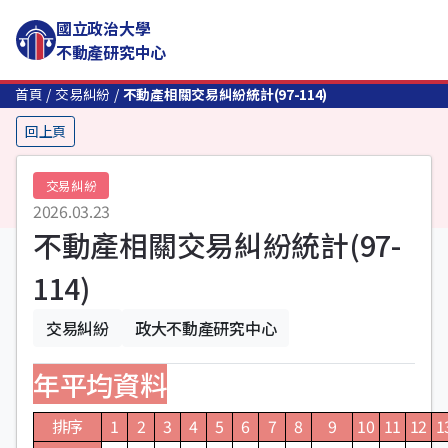
國立政治大學
不動產研究中心
首頁
交易糾紛
不動產相關交易糾紛統計(97-114)
回上頁
交易糾紛
2026.03.23
不動產相關交易糾紛統計(97-
114)
交易糾紛
政大不動產研究中心
年平均資料
排序
1
2
3
4
5
6
7
8
9
10
11
12
1