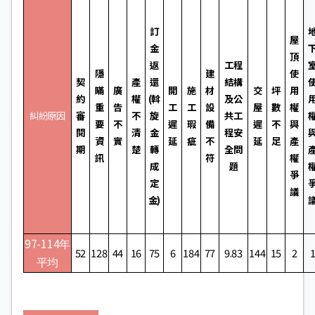
訂
屋
金
頂
返
工程
隱
建
使
契
產
還
結構
瞞
廣
開
施
材
交
坪
用
約
權
(斡
及公
重
告
工
工
設
屋
數
權
糾紛原因
審
不
旋
共工
要
不
遲
瑕
備
遲
不
與
閱
清
金
程安
資
實
延
疵
不
延
足
產
期
楚
轉
全問
訊
符
權
成
題
爭
定
議
金)
97-114
年
52
128
44
16
75
6
184
77
9.83
144
15
2
平均