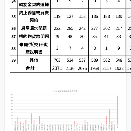
1
9
2
0
3
4
34
斡旋金契約選擇
終止委售或買賣
119
127
158
186
188
189
1
35
契約
房屋漏水問題
222
285
242
277
302
217
2
36
標的物貸款問題
79
48
30
35
41
33
37
未提供(交)不動
3
7
4
3
1
9
38
產說明書
其他
703
534
537
589
582
548
5
39
合計
2371
2136
2076
1969
2117
1932
1