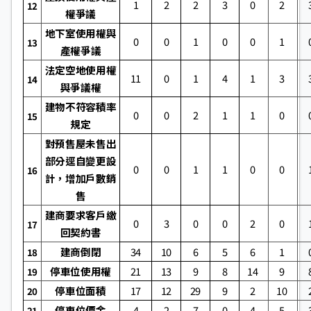
1
2
2
3
0
2
12
權爭議
地下室使用權與
0
0
1
0
0
1
13
產權爭議
法定空地使用權
11
0
1
4
1
3
14
與爭議權
建物不符容積率
0
0
2
1
1
0
15
規定
對預售屋未售出
部分逕自變更設
0
0
1
1
0
0
16
計，增加戶數銷
售
建商要求客戶繳
0
3
0
0
2
0
17
回契約書
建商倒閉
34
10
6
5
6
1
18
停車位使用權
21
13
9
8
14
9
19
停車位面積
17
12
29
9
2
10
20
停車位價金
4
2
7
0
4
5
21