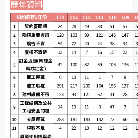
歷年資料
糾紛原因/年份
114
113
112
111
110
109
1
契約審閱期
24
28
49
38
51
57
1
隱瞞重要資訊
120
103
99
121
146
147
1
2
廣告不實
54
72
40
24
38
34
3
產權不清楚
13
14
7
16
15
23
4
訂金返還(斡旋金
42
100
82
69
106
136
1
5
轉成定金)
開工遲延
6
10
11
1
7
8
6
施工瑕疵
291
217
230
164
156
127
1
7
建材設備不符
123
93
121
62
31
28
8
工程結構及公共
14
13
11
3
47
3
9
工程安全問題
交屋遲延
283
181
183
132
73
60
10
坪數不足
4
22
10
12
12
12
11
屋頂使用權與產