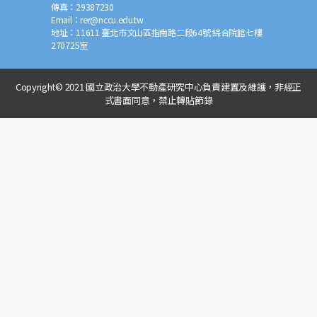
傳真：
29387230
Email：
rer@nccu.edu.tw
地址：
11611 臺北市文山區指南路二段64號 綜合院館七樓
270725室
Copyright© 2021 國立政治大學不動產研究中心負責建置及維護，非經正
式書面同意，禁止轉貼節錄