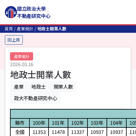
國立政治大學
不動產研究中心
首頁
產業統計
地政士開業人數
回上頁
產業統計
2026.03.16
地政士開業人數
產業
地政士
開業人數
政大不動產研究中心
縣市
100年
101年
102年
103年
104年
10
全國
11353
11478
11337
10937
10937
11