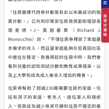
究
「住房選擇代用券計劃是有史以來最成功的租
房
貸
賃計劃，」公共和印第安住房首席副助理部長
計
理查德·J·莫諾基奧（Richard J.
算
機
Monocchio）說。「不僅住房券釋放了家庭基
本需求的收入，而且當家庭能夠在低貧困社區
中居住在穩定、負擔得起的住房中時，我們會
看到兒童的認知測試分數和教育成果提高，以
及上大學和成為成人後收入增加的機會。」
住房券幫助了超過230萬需要住房的家庭，包
括有孩子的家庭、老年人、退伍軍人和殘疾
人，使其成為減少無家可歸和住房不穩定的最