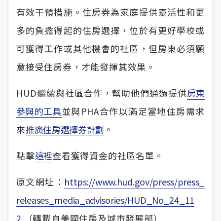
有效干預措施。住房券為家庭提供靈活性和更
多的負擔得起的住房選擇，位於有更好學校或
可獲得工作或其他機會的社區，但房東必須願
意接受住房券，才能發揮其效果。
HUD繼續與社區合作，幫助他們通過提供
房東
參與的工具
並與PHA合作以滿足當地住房需求
來
推廣住房選擇券計劃
。
點擊
這裡
查看獲得資金的社區名單。
原文網址：
https://www.hud.gov/press/press_
releases_media_advisories/HUD_No_24_11
2
（轉載自美國住房及城市發展部）