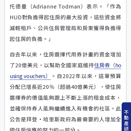
托德曼（Adrianne Todman）表示。「作為
HUD對負擔得起住房的最大投資，這些資金將
減輕租戶、公共住房管理局和房東獲得負擔得
起住房的負擔。」
自去年以來，住房選擇代用券計畫的資金增加
了20億美元，以幫助全國家庭維持
住房券（ho
using vouchers）
。自2022年以來，這筆預算
分配已增長近20％（超過40億美元），使住房
選擇券的價值能夠跟上不斷上漲的租金成本，
並確保持券人能夠繼續進入有機會的社區。此
不
動
公告是拜登·哈里斯政府為最需要的人增加全
產
研
國住房供應的努力的一部分。