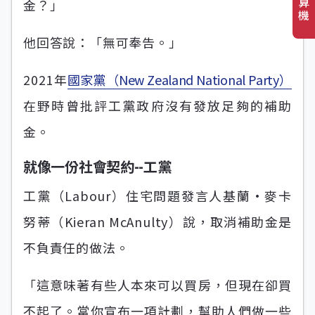
算
金？」
機
他回答說：「無可奉告。」
2021年
國家黨（New Zealand National Party）
在野時曾批評工黨政府沒有發放足夠的補助
金。
就像一份社會契約--工黨
工黨（Labour）住宅問題發言人基蘭·麥卡
努蒂（Kieran McAnulty）說，取消補助金是
不負責任的做法。
「這意味著有些人本來可以買房，但現在卻買
不起了。當你宣布一項計劃，幫助人們做一些