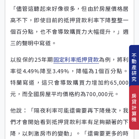
「儘管這聽起來好像很多，但由於房屋價格居
高不下，即使目前的抵押貸款利率下降整整一
個百分點，也不會導致購買力大幅提升，」週
三的聲明中寫道。
不
以投保的25年期
固定利率抵押貸款
為例，將利
動
產
率從4.49%降至3.49%，降幅為1個百分點。
研
究
特蘭寫道，這只會導致購買力增加約65,000
元，而全國房屋平均價格約為700,000元。
房
貸
計
他說：「隔夜利率可能還需要再下降幾次，我
算
機
們才會開始看到抵押貸款利率有足夠顯著的下
降，以刺激房市的變動」。「還需要更多的時