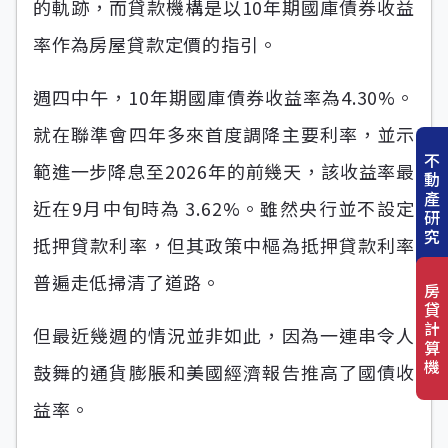
的軌跡，而貸款機構是以10年期國庫債券收益
率作為房屋貸款定價的指引。
週四中午，10年期國庫債券收益率為4.30%。
就在聯準會四年多來首度調降主要利率，並示
不
範進一步降息至2026年的前幾天，該收益率最
動
產
近在9月中旬時為 3.62%。雖然央行並不設定
研
究
抵押貸款利率，但其政策中樞為抵押貸款利率
普遍走低掃清了道路。
房
貸
計
但最近幾週的情況並非如此，因為一連串令人
算
機
鼓舞的通貨膨脹和美國經濟報告推高了國債收
益率。