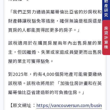
動
產
研
「我們正努力通過英屬哥倫比亞省的炒房稅和
究
財產轉讓稅豁免等措施，確保無論是租房還是
房
買房的人都能買得起更多的房子。」
貸
計
算
該稅適用於在購買房屋兩年內出售房屋的業
機
主，但因離婚、失業或家庭成員變更而出售房
屋的業主可獲得豁免。
到2025年，約有4,000個房地產可能需要繳納
該稅項。該稅收將用於 「加強住房計畫和在英
屬哥倫比亞省建造新的可負擔住房。」
【原文網址：
https://vancouversun.com/busin