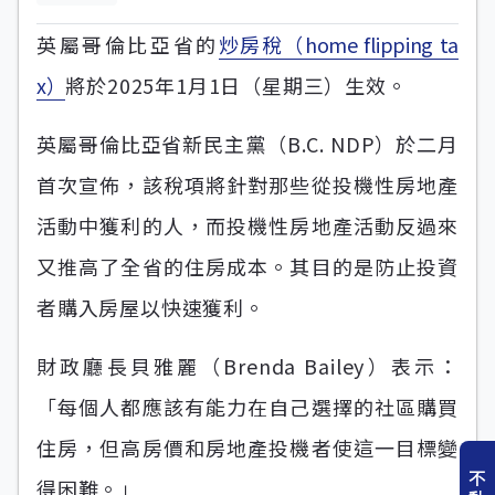
英屬哥倫比亞省的
炒房稅（home flipping ta
x）
將於2025年1月1日（星期三）生效。
英屬哥倫比亞省新民主黨（B.C. NDP）於二月
首次宣佈，該稅項將針對那些從投機性房地產
活動中獲利的人，而投機性房地產活動反過來
又推高了全省的住房成本。其目的是防止投資
者購入房屋以快速獲利。
財政廳長貝雅麗（Brenda Bailey）表示：
「每個人都應該有能力在自己選擇的社區購買
住房，但高房價和房地產投機者使這一目標變
不
得困難。」