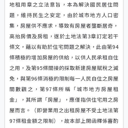
地租用章之立法意旨，本為解決國民居住問
題，維持民生之安定，由於城市地方人口密
集，房屋供不應求，導致有房屋者壟斷居奇，
高抬房價及房租，遂於土地法第3章訂定若干
條文，藉以有助於住宅問題之解決，此由第94
條積極的增加房屋的供給，以供人民承租自住
之用，及第95條間接的採取新建房屋賦稅之減
免，與第96條消極的限制每一人民自住之房屋
間數觀之，第97條所稱「城市地方房屋租
金」，其所謂「房屋」，應僅指供住宅用之房
屋而言。（即營業用之出租房屋不受土地法第
97條租金額之限制），故本部上開函釋係審酌