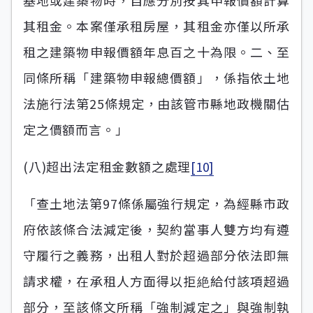
基地或建築物時，自應分別按其申報價額計算
其租金。本案僅承租房屋，其租金亦僅以所承
租之建築物申報價額年息百之十為限。二、至
同條所稱「建築物申報總價額」，係指依土地
法施行法第25條規定，由該管市縣地政機關估
定之價額而言。」
(八)超出法定租金數額之處理
[10]
「查土地法第97條係屬強行規定，為經縣市政
府依該條合法減定後，契約當事人雙方均有遵
守履行之義務，出租人對於超過部分依法即無
請求權，在承租人方面得以拒絶給付該項超過
部分，至該條文所稱「強制減定之」與強制執