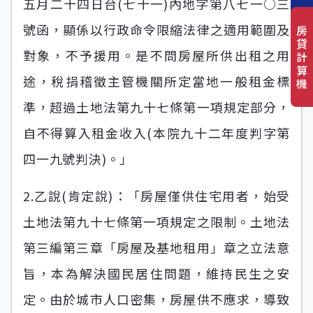
五月二十四日台(七十一)內地字第八七一○三
號函，顯係以行政命令限縮法律之適用範圍及
房
貸
對象，不予援用。是不問房屋所供出租之用
計
算
途，稅捐稽徵主管機關所定當地一般租金標
機
準，超過土地法第九十七條第一項規定部分，
自不得算入租金收入(本院九十二年度判字第
四一九號判決)。」
2.乙說(肯定說)：「房屋僅供住宅用者，始受
土地法第九十七條第一項規定之限制。土地法
第三編第三章「房屋及基地租用」章之立法意
旨，本為解決國民居住問題，維持民生之安
定。由於城市人口密集，房屋供不應求，導致