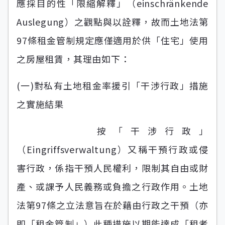
應採目的性「限縮解釋」（einschränkende
Auslegung）之觀點與以詮釋，故而土地法第
97條租金管制規定應僅適用於供「住宅」使用
之房屋租賃，其理由如下：
(一)對私有土地租金率援引「干涉行政」措施
之實施結果
按「干涉行政」
（Eingriffsverwaltung）又稱干預行政或侵
害行政，係指干預人民權利，限制其自由或財
產、或課予人民義務或負擔之行政作用。土地
法第97條之立法意旨在於藉由行政之干預（亦
即「租金管制」）此種措施以期能達成「租者