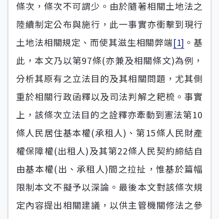
條次，條次不可謂少。由於隨著相關土地法之
陸續制定公布與施行，此一事實亦衝擊到現行
土地法相關規定、而使其滋生相關弊端
[1]
。基
此，本文乃以第97條(亦兼及相關條文)為例，
分析其原有之立法目的及其相關問題，尤其側
重於相關行政函釋以及司法判解之耙梳。事實
上，該條次立法目的之詮釋亦牽動到憲法第10
條人民居住基本權(承租人)、第15條人民財產
權保障權(出租人)及其第22條人民契約締結自
由基本權(出、承租人)間之拉扯，惟基於篇幅
限制本文不擬予以深論。最後本文對該條次規
定內容提出相關建議，以供主管機關修法之參