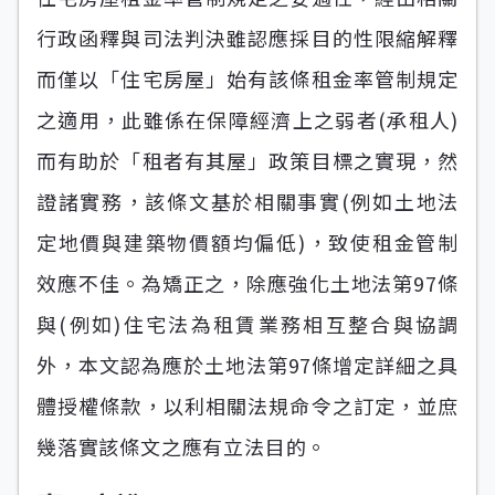
行政函釋與司法判決雖認應採目的性限縮解釋
而僅以「住宅房屋」始有該條租金率管制規定
之適用，此雖係在保障經濟上之弱者(承租人)
而有助於「租者有其屋」政策目標之實現，然
證諸實務，該條文基於相關事實(例如土地法
定地價與建築物價額均偏低)，致使租金管制
效應不佳。為矯正之，除應強化土地法第97條
與(例如)住宅法為租賃業務相互整合與協調
外，本文認為應於土地法第97條增定詳細之具
體授權條款，以利相關法規命令之訂定，並庶
幾落實該條文之應有立法目的。