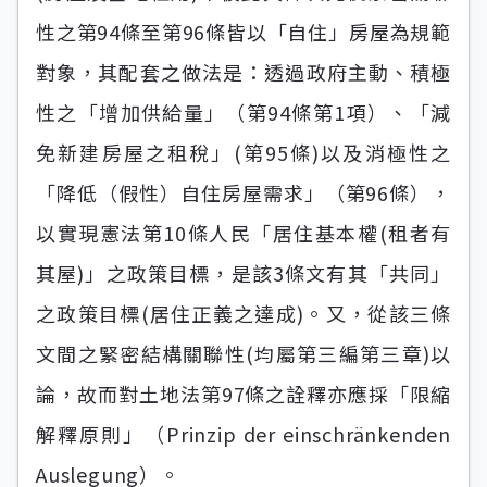
性之第94條至第96條皆以「自住」房屋為規範
對象，其配套之做法是：透過政府主動、積極
性之「增加供給量」（第94條第1項）、「減
免新建房屋之租稅」(第95條)以及消極性之
「降低（假性）自住房屋需求」（第96條），
以實現憲法第10條人民「居住基本權(租者有
其屋)」之政策目標，是該3條文有其「共同」
之政策目標(居住正義之達成)。又，從該三條
文間之緊密結構關聯性(均屬第三編第三章)以
論，故而對土地法第97條之詮釋亦應採「限縮
解釋原則」（Prinzip der einschränkenden
Auslegung）。