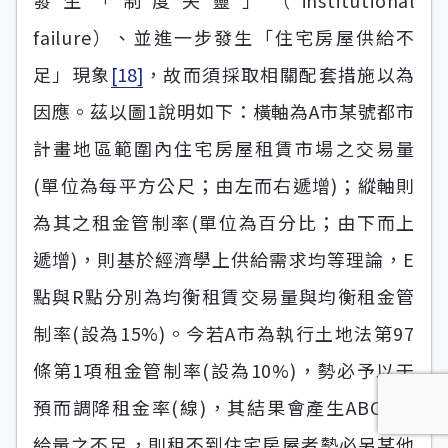
發生「制度失靈」（institutional
failure）、並進一步發生「住宅房屋供給不
足」現象
[18]
，故而須採取相關配套措施以為
因應。茲以圖1說明如下：橫軸為A市某號都市
計畫地區範圍內住宅房屋租賃市場之交易量
(單位為每平方公尺；由左而右遞增)；縱軸則
為其之租金管制率(單位為百分比；由下而上
遞增)，則基於經濟學上供給需求均等理論，E
點與R點分別為均衡租賃交易量與均衡租金管
制率(設為15%)。今若A市為執行土地法第97
條第1項租金管制率(設為10%)，勢必予以干
預而調降租金率(線)，其結果會產生ABCD供
給量之不足，則租不到住宅房屋者勢必另某他