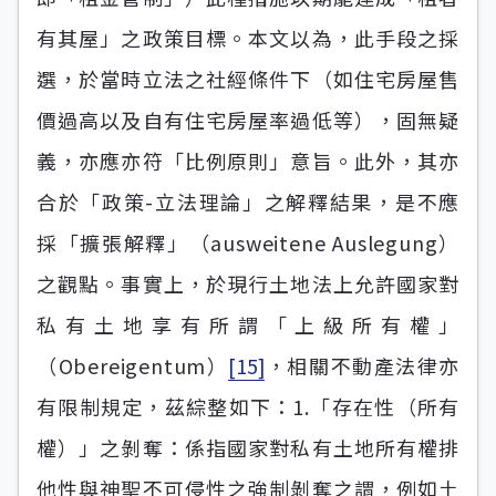
有其屋」之政策目標。本文以為，此手段之採
選，於當時立法之社經條件下（如住宅房屋售
價過高以及自有住宅房屋率過低等），固無疑
義，亦應亦符「比例原則」意旨。此外，其亦
合於「政策-立法理論」之解釋結果，是不應
採「擴張解釋」（ausweitene Auslegung）
之觀點。事實上，於現行土地法上允許國家對
私有土地享有所謂「上級所有權」
（Obereigentum）
[15]
，相關不動產法律亦
有限制規定，茲綜整如下：1.「存在性（所有
權）」之剝奪：係指國家對私有土地所有權排
他性與神聖不可侵性之強制剝奪之謂，例如土