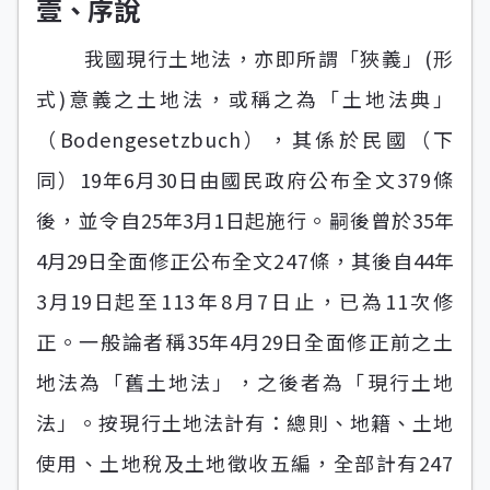
壹、序說
我國現行土地法，亦即所謂「狹義」(形
式)意義之土地法，或稱之為「土地法典」
（Bodengesetzbuch），其係於民國（下
同）
19年6月30日
由國民政府公布全文379條
後，並令自
25年3月1日
起施行。嗣後曾於
35年
4月29日
全面修正公布全文247條，其後自
44年
3月19日
起至113年8月7日止，已為11次修
正。一般論者稱
35年4月29日
全面修正前之土
地法為「舊土地法」，之後者為「現行土地
法」。按現行土地法計有：總則、地籍、土地
使用、土地稅及土地徵收五編，全部計有247