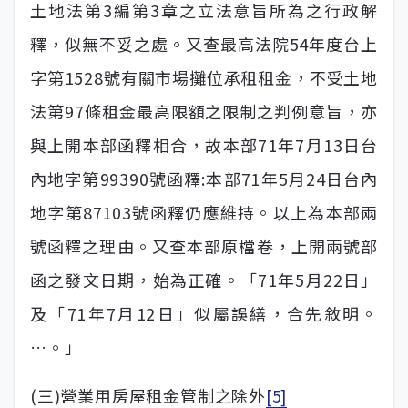
土地法第3編第3章之立法意旨所為之行政解
釋，似無不妥之處。又查最高法院54年度台上
字第1528號有關市場攤位承租租金，不受土地
法第97條租金最高限額之限制之判例意旨，亦
與上開本部函釋相合，故本部71年7月13日台
內地字第99390號函釋:本部71年5月24日台內
地字第87103號函釋仍應維持。以上為本部兩
號函釋之理由。又查本部原檔卷，上開兩號部
函之發文日期，始為正確。「71年5月22日」
及「71年7月12日」似屬誤繕，合先敘明。
…。」
(三)營業用房屋租金管制之除外
[5]