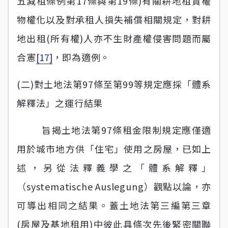
五減租條例第17條與第19條)有關耕地租賃權
物權化以及對承租人損失補償相關規定，對耕
地出租(所有權)人亦不生財產權侵害問題而屬
合憲
[17]
，即為適例。
(二)對土地法第97條至第99等規定應採「體系
解釋法」之運行結果
旨揭土地法第97條租金限制規定應僅適
用於城市地方供「住宅」使用之房屋，已如上
述，另從法釋義學之「體系解釋」
（systematische Auslegung）觀點以論，亦
可導出相同之結果。蓋土地法第三編第三章
(房屋及基地租用)中彼此具條次先後緊密關聯