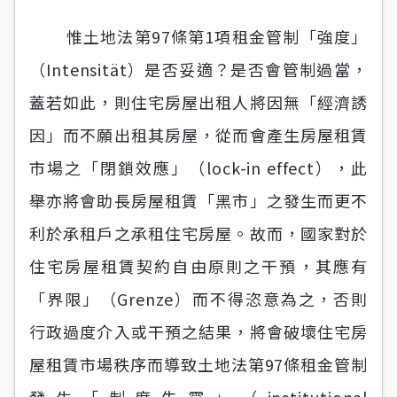
惟土地法第97條第1項租金管制「強度」
（Intensität）是否妥適？是否會管制過當，
蓋若如此，則住宅房屋出租人將因無「經濟誘
因」而不願出租其房屋，從而會產生房屋租賃
市場之「閉鎖效應」（lock-in effect），此
舉亦將會助長房屋租賃「黑市」之發生而更不
利於承租戶之承租住宅房屋。故而，國家對於
住宅房屋租賃契約自由原則之干預，其應有
「界限」（Grenze）而不得恣意為之，否則
行政過度介入或干預之結果，將會破壞住宅房
屋租賃市場秩序而導致土地法第97條租金管制