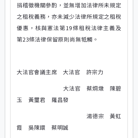
捐稽徵機關參酌，並無增加法律所未規定
之租稅義務，亦未減少法律所規定之租稅
優惠，核與憲法第19條租稅法律主義及
第23條法律保留原則尚無牴觸。
大法官會議主席 大法官 許宗力
大法官 蔡烱燉 陳碧
玉 黃璽君 羅昌發
湯德宗 黃虹
霞 吳陳鐶 蔡明誠