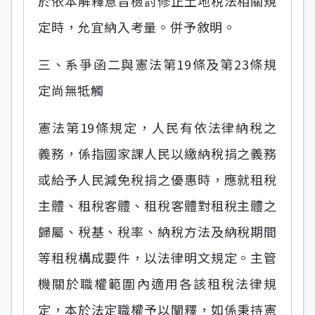
於依本解釋意旨檢討修正土地稅法相關規
定時，允宜納入考量。併予敘明。
三、系爭函二與憲法第19條及第23條規
定尚無牴觸
憲法第19條規定，人民有依法律納稅之
義務，係指國家課人民以繳納稅捐之義務
或給予人民減免稅捐之優惠時，應就租稅
主體、租稅客體、租稅客體對租稅主體之
歸屬、稅基、稅率、納稅方法及納稅期間
等租稅構成要件，以法律明文規定。主管
機關於職權範圍內適用各該租稅法律規
定，本於法定職權予以闡釋，如係秉持憲