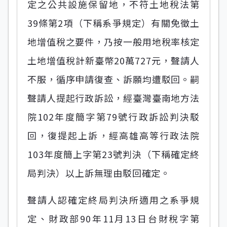
定之公共設施保留地，不符土地稅法第
39條第2項（下稱系爭規定）有關免徵土
地增值稅之要件，乃按一般用地稅率核定
土地增值稅計新臺幣20萬727元，聲請人
不服，循序申請復查、訴願均遭駁回。嗣
聲請人提起行政訴訟，經臺灣臺南地方法
院102年度簡字第79號行政訴訟判決駁
回，復提起上訴，經高雄高等行政法院
103年度簡上字第23號判決（下稱確定終
局判決）以上訴無理由駁回確定。
聲請人認確定終局判決所適用之系爭規
定、財政部90年11月13日台財稅字第