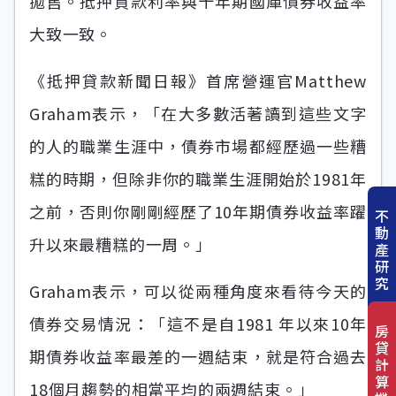
拋售。抵押貸款利率與十年期國庫債券收益率
大致一致。
《抵押貸款新聞日報》首席營運官Matthew
Graham表示，「在大多數活著讀到這些文字
的人的職業生涯中，債券市場都經歷過一些糟
糕的時期，但除非你的職業生涯開始於1981年
之前，否則你剛剛經歷了10年期債券收益率躍
不
動
升以來最糟糕的一周。」
產
研
究
Graham表示，可以從兩種角度來看待今天的
債券交易情況：「這不是自1981 年以來10年
房
貸
期債券收益率最差的一週結束，就是符合過去
計
算
18個月趨勢的相當平均的兩週結束。」