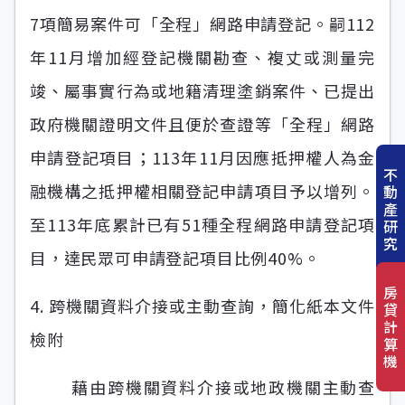
7項簡易案件可「全程」網路申請登記。嗣112
年11月增加經登記機關勘查、複丈或測量完
竣、屬事實行為或地籍清理塗銷案件、已提出
政府機關證明文件且便於查證等「全程」網路
申請登記項目；113年11月因應抵押權人為金
不
融機構之抵押權相關登記申請項目予以增列。
動
產
至113年底累計已有51種全程網路申請登記項
研
究
目，達民眾可申請登記項目比例40%。
房
4. 跨機關資料介接或主動查詢，簡化紙本文件
貸
計
檢附
算
機
藉由跨機關資料介接或地政機關主動查