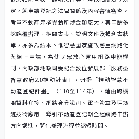
定，就申請登記之法律關係及內容審慎審查。
考量不動產產權異動所涉金額龐大，其申請多
採臨櫃辦理，相關書表、證明文件及權利書狀
等，亦多為紙本。惟智慧國家施政著重網路化
與線上申請，為使民眾放心運用網路申辦機
制，內政部地政司爰配合數位發展部「服務型
智慧政府2.0推動計畫」，研提「推動智慧不
動產登記計畫」（110至114年），藉由跨機
關資料介接、網路身分識別、電子簽章及區塊
鏈技術應用，導引不動產登記朝全程網路申辦
方向邁進，簡化辦理流程並縮短時間。