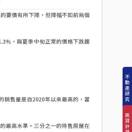
寓的要價有所下降，但降幅不如前兩個
了1.3%，與夏季中旬正常的價格下跌趨
不
動
產
研
月達成的銷售量是自2020年以來最高的，當
究
房
貸
來的最高水準。三分之一的待售房屋在
計
算