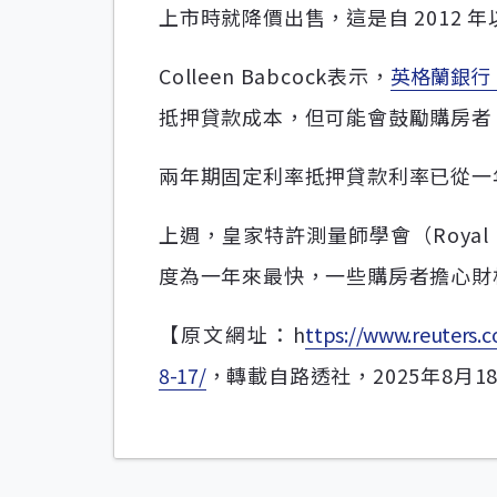
上市時就降價出售，這是自 2012 
Colleen Babcock表示，
英格蘭銀行（Ba
抵押貸款成本，但可能會鼓勵購房者
兩年期固定利率抵押貸款利率已從一年前
上週，皇家特許測量師學會（Royal Inst
度為一年來最快，一些購房者擔心財相蕾
【原文網址：h
ttps://www.reuters.c
8-17/
，轉載自路透社，2025年8月1