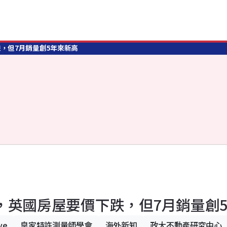
跌，但7月銷量創5年來新高
e稱，英國房屋要價下跌，但7月銷量創
ve
皇家特許測量師學會
海外新知
政大不動產研究中心