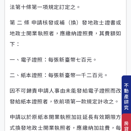
法第十條第一項規定訂定之。
第 二 條 申請核發或補（換）發地政士證書或
地政士開業執照者，應繳納證照費，其費額如
下：
一、電子證照：每張新臺幣七百元。
二、紙本證照：每張新臺幣一千二百元。
不
因不可歸責申請人事由未能發給電子證照而改
動
產
發給紙本證照者，依前項第一款規定計收之。
研
究
申請以於原紙本開業執照加註延長有效期限方
房
式換發地政士開業執照者，應繳納加註費，每
貸