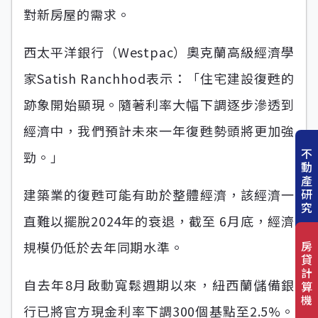
對新房屋的需求。
西太平洋銀行（Westpac）奧克蘭高級經濟學
家Satish Ranchhod表示：「住宅建設復甦的
跡象開始顯現。隨著利率大幅下調逐步滲透到
經濟中，我們預計未來一年復甦勢頭將更加強
不
勁。」
動
產
建築業的復甦可能有助於整體經濟，該經濟一
研
究
直難以擺脫2024年的衰退，截至 6月底，經濟
房
規模仍低於去年同期水準。
貸
計
自去年8月啟動寬鬆週期以來，紐西蘭儲備銀
算
機
行已將官方現金利率下調300個基點至2.5%。