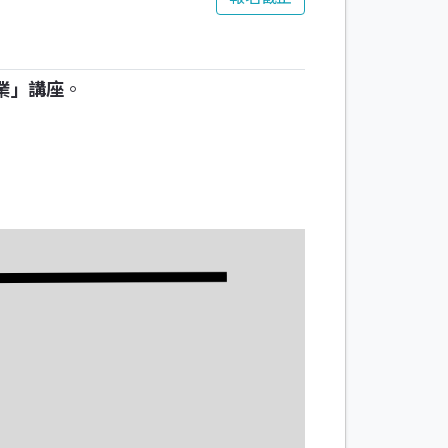
業」講座
。