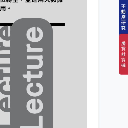
不
動
產
研
究
房
貸
計
算
機