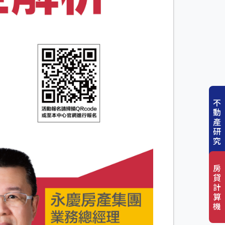
不
動
產
研
究
房
貸
計
算
機