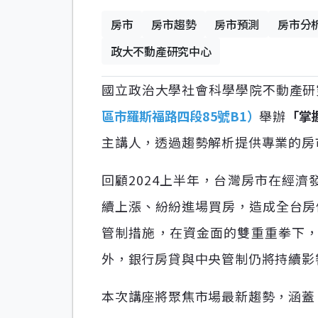
房市
房市趨勢
房市預測
房市分
政大不動產研究中心
國立政治大學社會科學學院不動產研
區市羅斯福路四段85號B1）
舉辦
「掌
主講人，透過趨勢解析提供專業的房
回顧2024上半年，台灣房市在經
續上漲、紛紛進場買房，造成全台房
管制措施，在資金面的雙重重拳下，
外，銀行房貸與中央管制仍將持續影
本次講座將聚焦市場最新趨勢，涵蓋