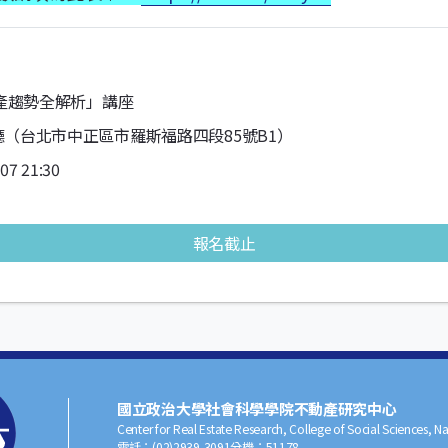
地產趨勢全解析」講座
（台北市中正區市羅斯福路四段85號B1）
/07 21:30
報名截止
國立政治大學社會科學學院不動產研究中心
Center for Real Estate Research, College of Social Sciences, Na
電話：
(02)2939-3091
分機：
51178