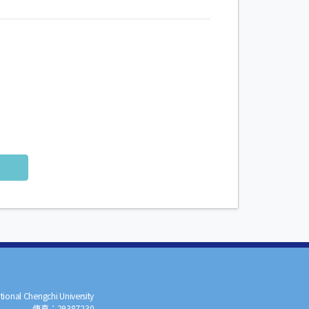
tional Chengchi University
傳真：
29387230