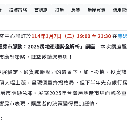
析
投資策略
首購族
打房
房貸
房屋買賣
信用管
究中心謹訂於
114年1月7日（二）19:00 至 21:30
在
集
握房市脈動：2025房地產趨勢全解析」講座
。本次講座
市應對策略，誠摯邀請您參與！
濟發展穩定、通貨膨脹壓力的背景下，加上投機、投資
價大幅上漲，呈現價量齊揚格局。但下半年先有銀行
房市明顯急凍。展望2025年台灣房地產市場面臨多
響房市表現，購屋者的決策變得更加謹慎。
：