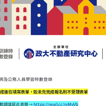
明及公務人員學習時數登錄
完成後在填寫表單，如未先完成報名則不受理表單
數請填寫此表單→
https://reurl.cc/rvMyVb