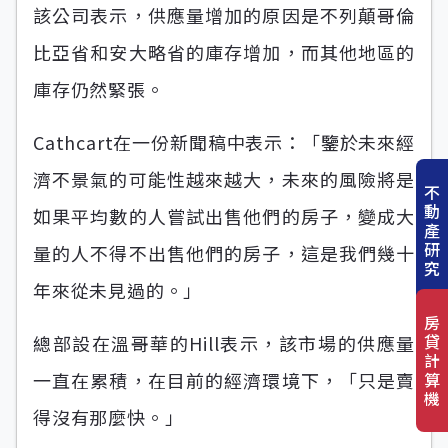
該公司表示，供應量增加的原因是不列顛哥倫
比亞省和安大略省的庫存增加，而其他地區的
庫存仍然緊張。
Cathcart在一份新聞稿中表示：「鑒於未來經
濟不景氣的可能性越來越大，未來的風險將是
不
動
如果平均數的人嘗試出售他們的房子，變成大
產
研
量的人不得不出售他們的房子，這是我們幾十
究
年來從未見過的。」
房
貸
總部設在溫哥華的Hill表示，該市場的供應量
計
算
一直在累積，在目前的經濟環境下，「只是賣
機
得沒有那麼快。」