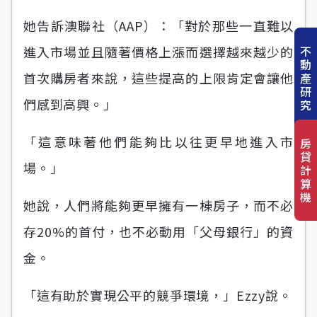
她告訴澳聯社（AAP）：「對於那些一直難以
不
進入市場並且隨著價格上漲而選擇越來越少的
動
首次購房者來說，這些提高的上限肯定會讓他
產
研
們感到高興。」
究
「這意味著他們能夠比以往更早地進入市
房
貸
場。」
計
算
機
她說，人們將能夠更早擁有一棟房子，而不必
存20%的首付，也不必動用「父母銀行」的資
金。
「這有助於實現公平的競爭環境，」Ezzy說。