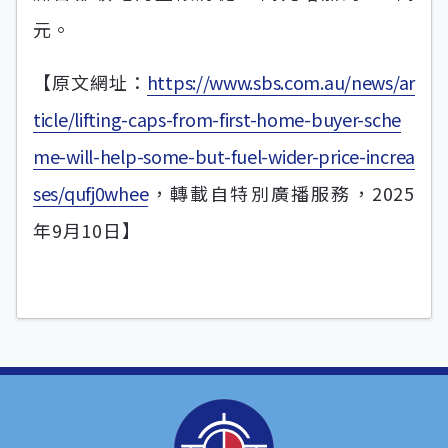
元。
【原文網址：
https://www.sbs.com.au/news/ar
ticle/lifting-caps-from-first-home-buyer-sche
me-will-help-some-but-fuel-wider-price-increa
ses/qufj0whee
，轉載自特別廣播服務，2025
年9月10日】