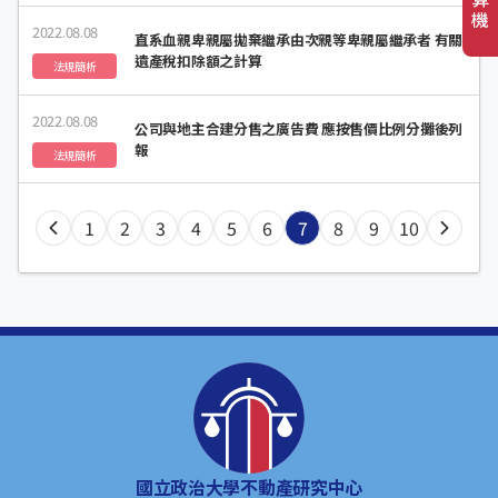
機
2022.08.08
直系血親卑親屬拋棄繼承由次親等卑親屬繼承者 有關
遺產稅扣除額之計算
法規簡析
2022.08.08
公司與地主合建分售之廣告費 應按售價比例分攤後列
報
法規簡析
1
2
3
4
5
6
7
8
9
10
國立政治大學不動產研究中心