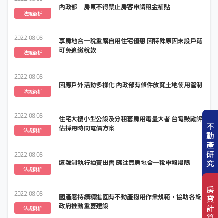
內政部＿房東不得禁止房客申請租金補貼
法規簡析
2022.08.08
享房地合一稅重購自用住宅優惠 因特殊原因未設戶籍
可免追繳稅款
法規簡析
2022.08.08
因應戶外活動多樣化 內政部有條件放寬土地使用管制
法規簡析
2022.08.08
住宅大樓小型公設及分租套房用電量大者 台電鼓勵評
不
估採用時間電價方案
法規簡析
動
產
研
2022.08.08
究
遭強制執行拍賣出售 應注意房地合一稅申報期限
法規簡析
房
2022.08.08
國產署持續精進國有不動產撥用作業規範，協助各級
貸
政府推動重要建設
計
法規簡析
算