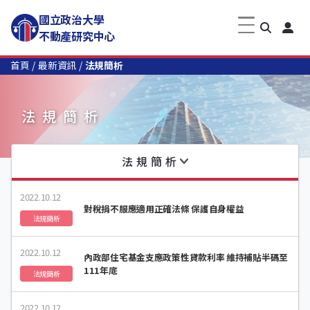
國立政治大學
不動產研究中心
首頁
最新資訊
法規簡析
法規簡析
法規簡析
2022.10.12
對稅捐不服應適用正確法條 保護自身權益
法規簡析
2022.10.12
內政部住宅基金支應政策性貸款利率 維持補貼半碼至
111年底
法規簡析
2022.10.12