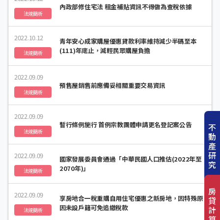
內政部修住宅法 租金補貼資訊不得做為查稅依據
法規簡析
2022.10.12
青年安心成家購屋優惠貸款利率維持減少半碼至本
(111)年底止，減輕民眾購屋負擔
法規簡析
2022.09.09
預售屋銷售前應備妥相關重要交易資訊
法規簡析
2022.09.09
暫行條例施行 首例宗教團體申請更名登記案公告
不
法規簡析
動
產
研
2022.09.09
國家發展委員會通過「中華民國人口推估(2022年至
究
2070年)」
法規簡析
房
2022.09.09
享房地合一稅重購自用住宅優惠之新房地，因特殊原
貸
因未設戶籍可免追繳稅款
計
法規簡析
算