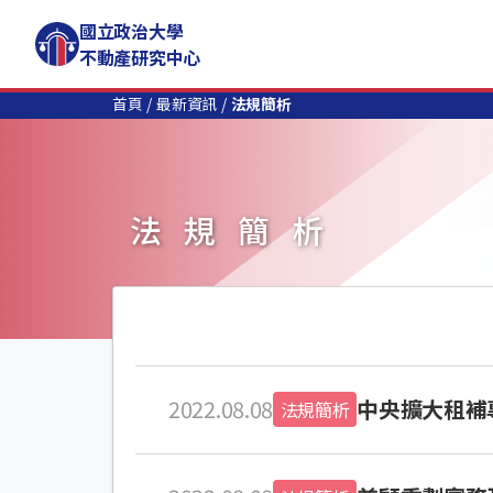
國立政治大學
不動產研究中心
首頁
最新資訊
法規簡析
法規簡析
2022.08.08
中央擴大租補
法規簡析