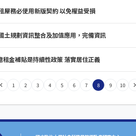
租屋務必使用新版契約 以免權益受損
國土規劃資訊整合及加值應用，完備資訊
0億租金補貼是持續性政策 落實居住正義
1
2
3
4
5
6
7
8
9
10