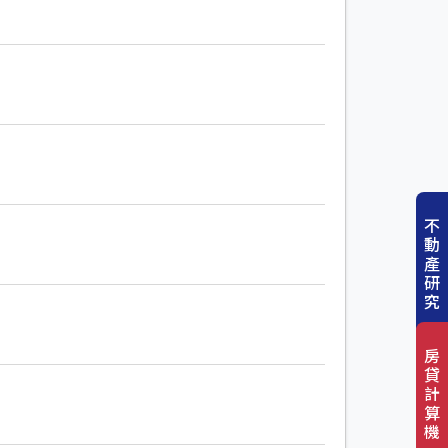
不
動
產
研
究
房
貸
計
算
機