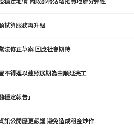
及穩定地價 內政部修法增抵費地處分彈性
額試算服務再升級
業法修正草案 回應社會期待
屋不得逕以建照展期為由順延完工
融穩定報告」
資訊公開應更嚴謹 避免造成租金炒作