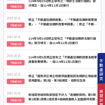
114年9月15日修正發布之「地政士法施行細則」部
分條文，自114年11月1日施行
不動產法規
2025.10.31
修正「不動產估價師證書」、「不動產估價師開業證
書」、「不動產估價師證書申請書」；修正「不動產
不動產法規
估價師開業登記申請書」，名稱並修正為「不動產估
價師開業登記與不動產估價師事務所個人資料檔案安
2025.10.31
全維護計畫及業務終止後個人資料處理方法備查申請
114年9月10日修正發布之「不動產估價師法施行細
書」，自114年11月1日生效
則」部分條文，自114年11月1日施行
不動產法規
2025.10.31
114年9月5日修正發布之「不動產估價師證書及開業
不
證書收費標準」，自114年11月1日施行
不動產法規
動
產
研
2025.10.31
修正「國有非公用土地提供設置點狀及線狀公用設施
究
使用要點」第1點、第3點規定，自即日生效
不動產法規
房
2025.10.31
新增其他經財政部核定不計入「房屋稅條例」第5條
貸
第1項第1款第2目至第4目納稅義務人全國總持有應稅
計
不動產法規
房屋戶數及適用差別稅率之房屋，自113年7月1日生
算