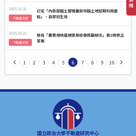
效
機
2025.10.31
訂定「內政部國土管理署新市鎮土地短期利用要
點」，自即日生效
不動產法規
2025.10.21
預告「農業用地違規使用檢舉獎勵辦法」第2條修正
草案
不動產法規
1
2
3
4
5
6
7
8
9
10
國立政治大學不動產研究中心