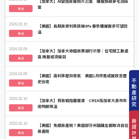
【加拿大】AI變造房屋照片氾濫 購屋族尋夢宅恐踩
雷
美洲
2026.03.19
【美國】長期房貸利率跌破6% 春季購屋需求可望回
溫
美洲
2026.03.09
【加拿大】加拿大帝國商業銀行示警：住宅開工數虛
高 掩蓋經濟疲弱
美洲
2026.03.09
【美國】高利率壓抑買氣 美國1月待售成屋跌至歷
不
史谷底
美洲
動
產
研
2026.02.10
【加拿大】貿易戰陰霾籠罩 CREA指加拿大房市年
究
底明顯降溫
美洲
房
2026.02.10
【美國】免繳房產稅？美國部分州醞釀全面取消自住
貸
房產稅
計
美洲
算