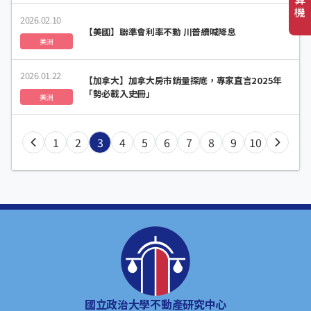
機
2026.02.10
【美國】聯準會利率不動 川普續喊降息
美洲
2026.01.22
【加拿大】加拿大房市銷量探底，專家直言2025年
「勢必載入史冊」
美洲
1
2
3
4
5
6
7
8
9
10
國立政治大學不動產研究中心