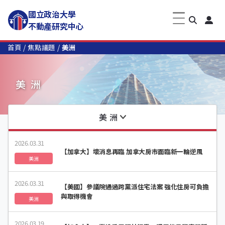
國立政治大學
不動產研究中心
首頁
焦點議題
美洲
美洲
美洲
2026.03.31
【加拿大】壞消息再臨 加拿大房市面臨新一輪逆風
美洲
2026.03.31
【美國】參議院通過跨黨派住宅法案 強化住房可負擔
與取得機會
美洲
2026.03.19