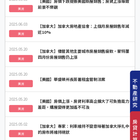
【美國】房價下跌提振美國新屋銷售；房貸上漲導致
前景不樂觀
美洲
2025.06.03
【加拿大】加拿大房地產協會：上個月房屋銷售年減
近10%
美洲
2025.05.20
【加拿大】儘管其他主要城市房屋銷售疲軟，蒙特屢
四月份房屋銷售仍上漲
美洲
2025.05.20
【美國】華盛頓州長簽署租金管制法案
不
美洲
動
產
研
2025.05.20
【美國】房價上漲、房貸利率高企擴大了可負擔能力
究
差距，購屋變得更加遙不可及
美洲
房
2025.05.02
【加拿大】專家：利率維持不變意味著加拿大掙扎中
貸
的房市將維持現狀
計
美洲
算