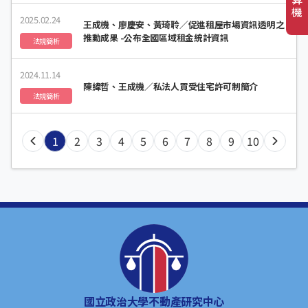
機
2025.02.24
王成機、廖慶安、黃琦聆／促進租屋市場資訊透明之
推動成果 -公布全國區域租金統計資訊
法規簡析
2024.11.14
陳緯哲、王成機／私法人買受住宅許可制簡介
法規簡析
1
2
3
4
5
6
7
8
9
10
國立政治大學不動產研究中心