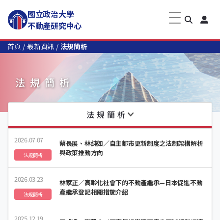
國立政治大學
不動產研究中心
首頁
最新資訊
法規簡析
法規簡析
法規簡析
2026.07.07
蔡長展、林純如／自主都市更新制度之法制架構解析
與政策推動方向
法規簡析
2026.03.23
林家正／高齡化社會下的不動產繼承—日本促進不動
產繼承登記相關措施介紹
法規簡析
2025.12.19